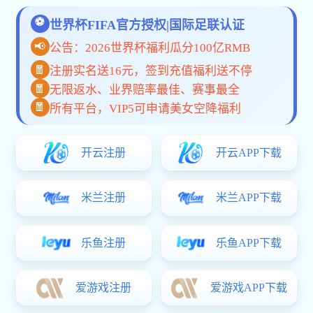
手机App
网页版
关于半岛平台登录入口
半岛平台登录入口是一家融合科技创新与全球视野的体育赛
事服务平台，致力于为用户提供高效、可信赖的互动观赛体
验。 从数据同步到高清直播、从终端兼容到多语言支持，我
们不断突破技术边界，构建智能化、低延迟、高稳定的服务
体系。 每一次点击，都体现我们对用户体验的专注与专业。