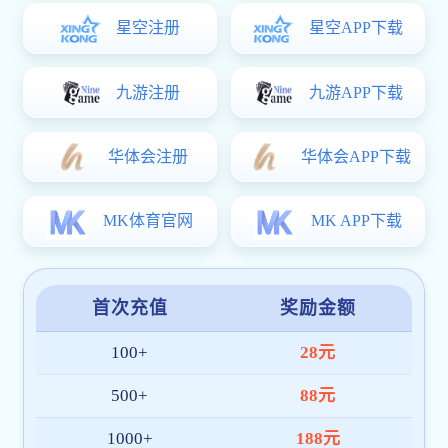
01. 初创定位
半岛平台登录入口起源于对体育精神与数字技
术的热爱，早期平台聚焦于赛事数据与直播服
务，并率先实现多赛程同步与智能提醒功能，
赢得众多球迷的信任。